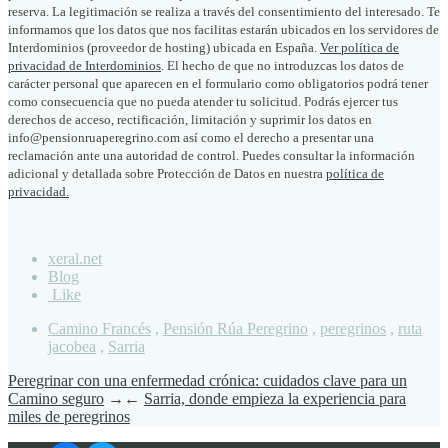
reserva. La legitimación se realiza a través del consentimiento del interesado. Te
informamos que los datos que nos facilitas estarán ubicados en los servidores de
Interdominios (proveedor de hosting) ubicada en España.
Ver política de
privacidad de Interdominios
. El hecho de que no introduzcas los datos de
carácter personal que aparecen en el formulario como obligatorios podrá tener
como consecuencia que no pueda atender tu solicitud. Podrás ejercer tus
derechos de acceso, rectificación, limitación y suprimir los datos en
info@pensionruaperegrino.com así como el derecho a presentar una
reclamación ante una autoridad de control. Puedes consultar la información
adicional y detallada sobre Protección de Datos en nuestra
política de
privacidad.
xeral.net
Blog
Like
Camino Francés
,
Pensión Rúa Peregrino
,
peregrinos
,
ruta
jacobea
,
Sarria
Peregrinar con una enfermedad crónica: cuidados clave para un
Camino seguro
→
←
Sarria, donde empieza la experiencia para
miles de peregrinos