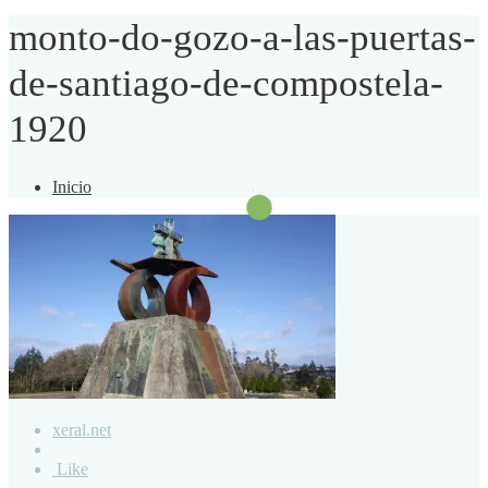
monto-do-gozo-a-las-puertas-
de-santiago-de-compostela-
1920
Inicio
xeral.net
Like