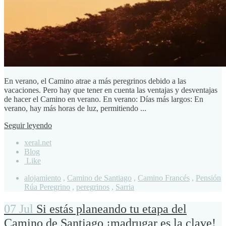
En verano, el Camino atrae a más peregrinos debido a las
vacaciones. Pero hay que tener en cuenta las ventajas y desventajas
de hacer el Camino en verano. En verano: Días más largos: En
verano, hay más horas de luz, permitiendo ...
Seguir leyendo
xeral.net
Blog
Like
alojamiento
,
Camino de Santiago
,
Camino Francés
,
Pensión
Rúa Peregrino
,
peregrinos
,
Sarria
07 Jul
Si estás planeando tu etapa del
Camino de Santiago ¡madrugar es la clave!