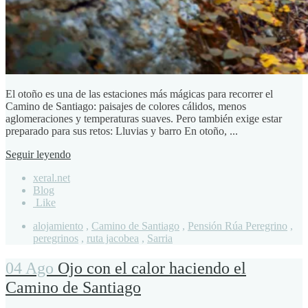
El otoño es una de las estaciones más mágicas para recorrer el
Camino de Santiago: paisajes de colores cálidos, menos
aglomeraciones y temperaturas suaves. Pero también exige estar
preparado para sus retos: Lluvias y barro En otoño, ...
Seguir leyendo
xeral.net
Blog
Like
alojamiento
,
Camino de Santiago
,
Pensión Rúa Peregrino
,
peregrinos
,
ruta jacobea
,
Sarria
04 Ago
Ojo con el calor haciendo el
Camino de Santiago