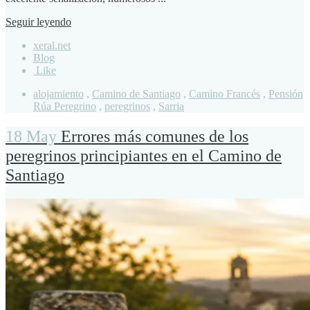
Seguir leyendo
xeral.net
Blog
Like
alojamiento
,
Camino de Santiago
,
Camino Francés
,
Pensión
Rúa Peregrino
,
peregrinos
,
Sarria
18 May
Errores más comunes de los
peregrinos principiantes en el Camino de
Santiago