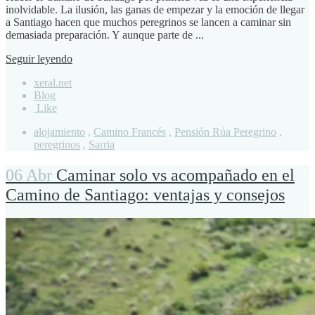
inolvidable. La ilusión, las ganas de empezar y la emoción de llegar
a Santiago hacen que muchos peregrinos se lancen a caminar sin
demasiada preparación. Y aunque parte de ...
Seguir leyendo
xeral.net
Blog
Like
alojamiento
,
Camino Francés
,
Pensión Rúa Peregrino
,
peregrinos
,
Sarria
06 Abr
Caminar solo vs acompañado en el
Camino de Santiago: ventajas y consejos