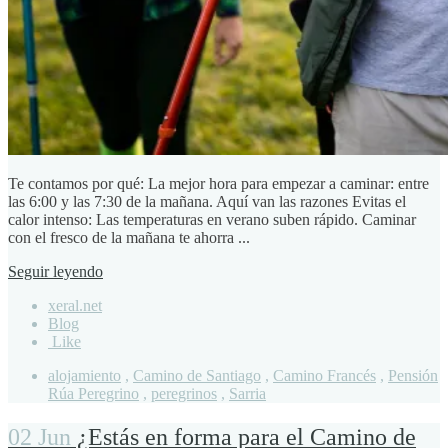
Te contamos por qué: La mejor hora para empezar a caminar: entre
las 6:00 y las 7:30 de la mañana. Aquí van las razones Evitas el
calor intenso: Las temperaturas en verano suben rápido. Caminar
con el fresco de la mañana te ahorra ...
Seguir leyendo
xeral.net
Blog
Like
alojamiento
,
Camino de Santiago
,
Camino Francés
,
Pensión
Rúa Peregrino
,
peregrinos
,
Sarria
02 Jun
¿Estás en forma para el Camino de