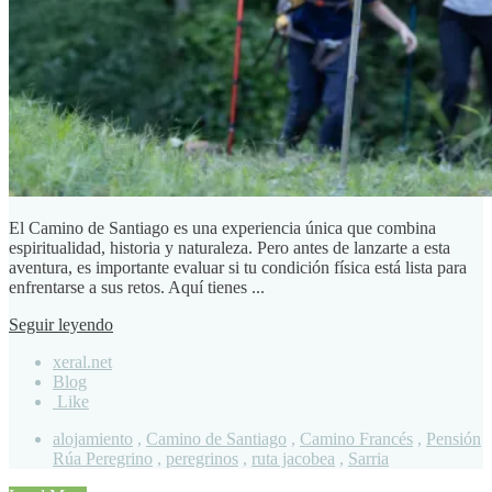
El Camino de Santiago es una experiencia única que combina
espiritualidad, historia y naturaleza. Pero antes de lanzarte a esta
aventura, es importante evaluar si tu condición física está lista para
enfrentarse a sus retos. Aquí tienes ...
Seguir leyendo
xeral.net
Blog
Like
alojamiento
,
Camino de Santiago
,
Camino Francés
,
Pensión
Rúa Peregrino
,
peregrinos
,
ruta jacobea
,
Sarria