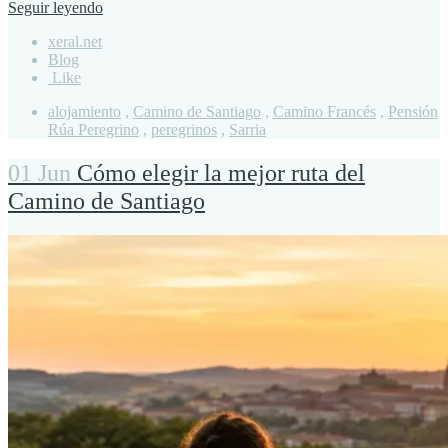
Seguir leyendo
xeral.net
Blog
Like
alojamiento
,
Camino de Santiago
,
Camino Francés
,
Pensión
Rúa Peregrino
,
peregrinos
,
Sarria
01 Jun
Cómo elegir la mejor ruta del
Camino de Santiago