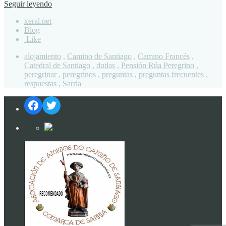
Seguir leyendo
xeral.net
Blog
Like
alojamiento
,
Camino de Santiago
,
Camino Francés
,
Catedral de Santiago
,
dudas
,
Pensión Rúa Peregrino
,
peregrinar
,
peregrinos
,
preguntas
,
preguntas frecuentes
,
respuestas
,
Sarria
Facebook
Twitter