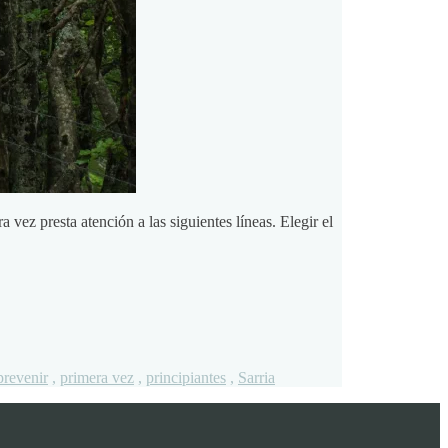
vez presta atención a las siguientes líneas. Elegir el
prevenir
,
primera vez
,
principiantes
,
Sarria