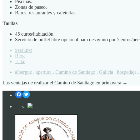
Piscinas.
Zonas de paseo.
Bares, restaurantes y cafeterías.
Tarifas
45 euros/habitación.
Servicio de buffet libre opcional para desayuno por 5 euros/per
xeral.net
Blog
Like
albergue
,
apertura
,
Camino de Santiago
,
Galicia
,
hospedaje
Las ventajas de realizar el Camino de Santiago en primavera
→
Facebook
Twitter