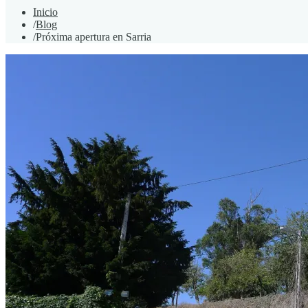
Inicio
/
Blog
/
Próxima apertura en Sarria