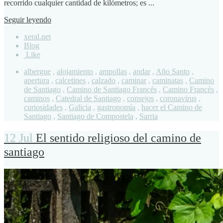
recorrido cualquier cantidad de kilómetros; es ...
Seguir leyendo
xeral.net
Blog
Like
albergue
,
alojamiento
,
ampollas
,
andar
,
Año Santo
,
apertura
,
calcetines
,
calzado
,
caminar
,
caminatas
,
Camino
de Santiago
,
Camino de Santiago Francés
,
Camino Francés
,
caminos
,
Catedral de Santiago
,
consejos
,
coronavirus
,
curiosidades
,
Galicia
,
gastronomía
,
hacer el Camino de
Santiago
,
Santiago de Compostela
,
Sarria
12 Jul
El sentido religioso del camino de
santiago