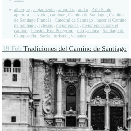
albergue
,
alojamiento
,
ampollas
,
andar
,
Año Santo
,
apertura
,
calzado
,
caminar
,
Camino de Santiago
,
Camino
de Santiago Francés
,
Catedral de Santiago
,
hacer el Camino
de Santiago
,
iglesias
,
mejor epoca
,
mejor epoca para el
camino
,
Pensión Rúa Peregrino
,
ruta jacobea
,
Santiago de
Compostela
,
Sarria
,
turismo
,
ventajas
19 Feb
Tradiciones del Camino de Santiago