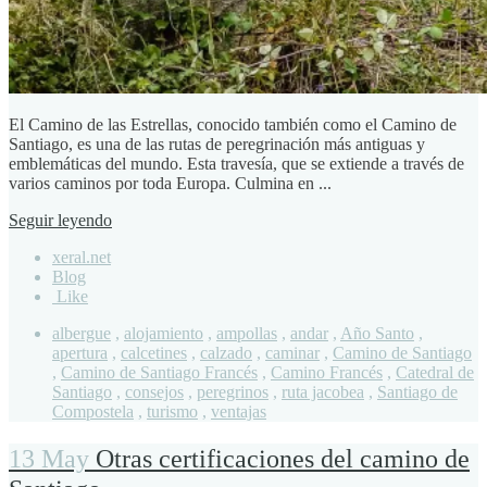
El Camino de las Estrellas, conocido también como el Camino de
Santiago, es una de las rutas de peregrinación más antiguas y
emblemáticas del mundo. Esta travesía, que se extiende a través de
varios caminos por toda Europa. Culmina en ...
Seguir leyendo
xeral.net
Blog
Like
albergue
,
alojamiento
,
ampollas
,
andar
,
Año Santo
,
apertura
,
calcetines
,
calzado
,
caminar
,
Camino de Santiago
,
Camino de Santiago Francés
,
Camino Francés
,
Catedral de
Santiago
,
consejos
,
peregrinos
,
ruta jacobea
,
Santiago de
Compostela
,
turismo
,
ventajas
13 May
Otras certificaciones del camino de