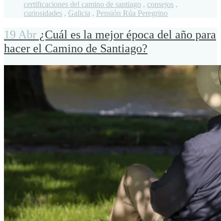
certificaciones del camino de santiago
,
consejos
,
curiosidades
,
Galicia
,
Pensión Rúa Peregrino
19 Abr
¿Cuál es la mejor época del año para
hacer el Camino de Santiago?