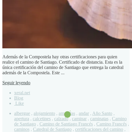
Además de la Compostela hay otras certificaciones para quien
realice el camino de Santiago. Certificado de distancia. Esta es la
única certificación del camino de Santiago que entrega la catedral
además de la Compostela. Este ...
Seguir leyendo
xeral.net
Blog
Like
albergue
,
alojamiento
,
ampollas
,
andar
,
Año Santo
,
apertura
,
calcetines
,
calzado
,
caminar
,
caminatas
,
Camino
de Santiago
,
Camino de Santiago Francés
,
Camino Francés
,
caminos
,
Catedral de Santiago
,
certificaciones del camino
,