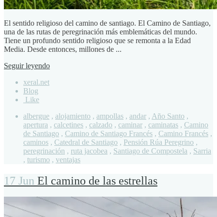
El sentido religioso del camino de santiago. El Camino de Santiago,
una de las rutas de peregrinación más emblemáticas del mundo.
Tiene un profundo sentido religioso que se remonta a la Edad
Media. Desde entonces, millones de ...
Seguir leyendo
xeral.net
Blog
Like
albergue
,
alojamiento
,
ampollas
,
andar
,
Año Santo
,
apertura
,
calcetines
,
calzado
,
caminar
,
caminatas
,
Camino
de Santiago
,
Camino de Santiago Francés
,
Camino Francés
,
caminos
,
Catedral de Santiago
,
Pensión Rúa Peregrino
,
peregrinación
,
ruta jacobea
,
Santiago de Compostela
,
Sarria
,
turismo
,
ventajas
17 Jun
El camino de las estrellas