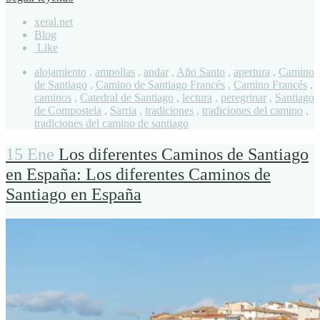
xeral.net
Blog
Like
alojamiento
,
ampollas
,
andar
,
Año Santo
,
apertura
,
Camino
de Santiago
,
Camino de Santiago Francés
,
Camino Francés
,
caminos
,
Catedral de Santiago
,
lectura
,
peregrinar
,
Santiago
de Compostela
,
Sarria
,
tradiciones
,
tradiciones del camino
,
tradiciones del camino de santiago
15 Ene
Los diferentes Caminos de Santiago
en España
:
Los diferentes Caminos de
Santiago en España