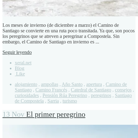
Los meses de invierno (de diciembre a marzo) el Camino de
Santiago se convierte en una ruta poco transitada. Ya que, son pocos
los peregrinos que se atreven a peregrinar a Compostela. Sin
embargo, el Camino de Santiago en invierno es ...
Seguir leyendo
xeral.net
Blog
Like
alojamiento
,
ampollas
,
Año Santo
,
apertura
,
Camino de
Santiago
,
Camino Francés
,
Catedral de Santiago
,
consejos
,
curiosidades
,
Pensión Rúa Peregrino
,
peregrinos
,
Santiago
de Compostela
,
Sarria
,
turismo
13 Nov
El primer peregrino