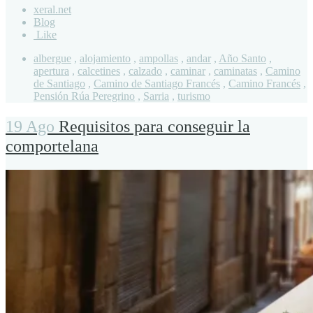
xeral.net
Blog
Like
albergue
,
alojamiento
,
ampollas
,
andar
,
Año Santo
,
apertura
,
calcetines
,
calzado
,
caminar
,
caminatas
,
Camino
de Santiago
,
Camino de Santiago Francés
,
Camino Francés
,
Pensión Rúa Peregrino
,
Sarria
,
turismo
19 Ago
Requisitos para conseguir la
comportelana