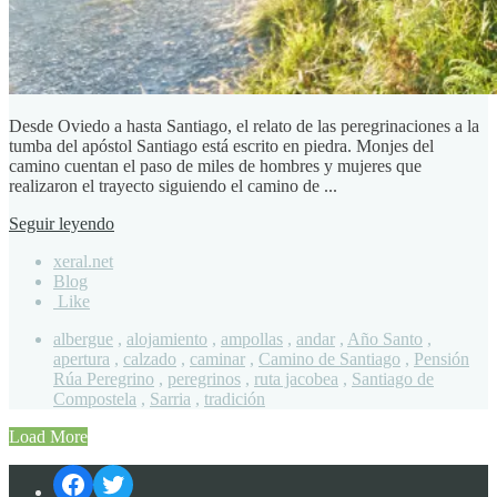
Desde Oviedo a hasta Santiago, el relato de las peregrinaciones a la
tumba del apóstol Santiago está escrito en piedra. Monjes del
camino cuentan el paso de miles de hombres y mujeres que
realizaron el trayecto siguiendo el camino de ...
Seguir leyendo
xeral.net
Blog
Like
albergue
,
alojamiento
,
ampollas
,
andar
,
Año Santo
,
apertura
,
calzado
,
caminar
,
Camino de Santiago
,
Pensión
Rúa Peregrino
,
peregrinos
,
ruta jacobea
,
Santiago de
Compostela
,
Sarria
,
tradición
Load More
Facebook
Twitter