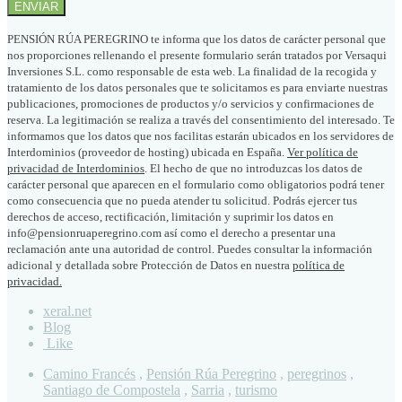
PENSIÓN RÚA PEREGRINO te informa que los datos de carácter personal que
nos proporciones rellenando el presente formulario serán tratados por Versaqui
Inversiones S.L. como responsable de esta web. La finalidad de la recogida y
tratamiento de los datos personales que te solicitamos es para enviarte nuestras
publicaciones, promociones de productos y/o servicios y confirmaciones de
reserva. La legitimación se realiza a través del consentimiento del interesado. Te
informamos que los datos que nos facilitas estarán ubicados en los servidores de
Interdominios (proveedor de hosting) ubicada en España.
Ver política de
privacidad de Interdominios
. El hecho de que no introduzcas los datos de
carácter personal que aparecen en el formulario como obligatorios podrá tener
como consecuencia que no pueda atender tu solicitud. Podrás ejercer tus
derechos de acceso, rectificación, limitación y suprimir los datos en
info@pensionruaperegrino.com así como el derecho a presentar una
reclamación ante una autoridad de control. Puedes consultar la información
adicional y detallada sobre Protección de Datos en nuestra
política de
privacidad.
xeral.net
Blog
Like
Camino Francés
,
Pensión Rúa Peregrino
,
peregrinos
,
Santiago de Compostela
,
Sarria
,
turismo